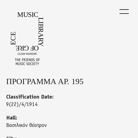
Skip
to
main
content
ΠΡΟΓΡΑΜΜΑ ΑΡ. 195
Back
to
top
Classification Date:
9(22)/4/1914
Hall:
Βασιλικόν θέατρον