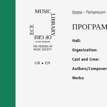
Skip
to
Home
›
Πρόγραμμα 
main
Back
You
content
to
ΠΡΟΓΡΑΜΜ
are
top
here
Hall:
Organization:
Cast and Crew:
GR
EN
Authors/Composer
Works:
Facebook
Contact
Instagram
Newsletter
Youtube
terms of use
Δήλωση