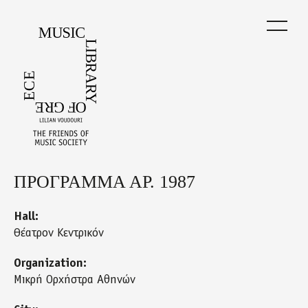
Skip
to
main
content
ΠΡΟΓΡΑΜΜΑ ΑΡ. 1987
Back
to
top
Hall:
Θέατρον Κεντρικόν
Organization:
Μικρή Ορχήστρα Αθηνών