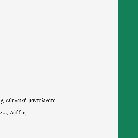
ny, Αθηναϊκή μαντολινάτα
z..., Λάβδας