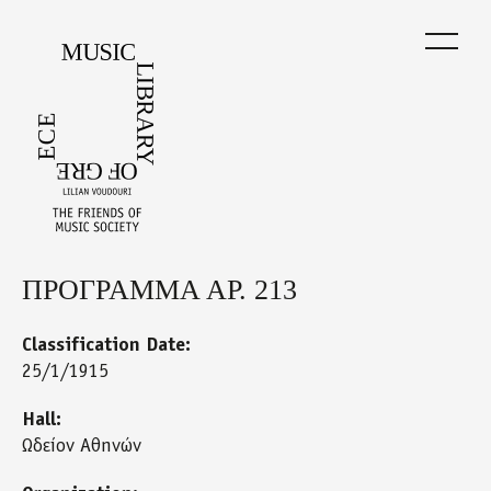
Skip
to
main
content
ΠΡΟΓΡΑΜΜΑ ΑΡ. 213
Back
to
top
Classification Date:
25/1/1915
Hall:
Ωδείον Αθηνών