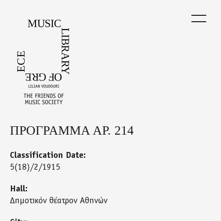
Skip
to
main
content
ΠΡΟΓΡΑΜΜΑ ΑΡ. 214
Back
to
top
Classification Date:
5(18)/2/1915
Hall:
Δημοτικόν θέατρον Αθηνών