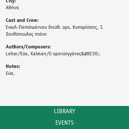
City:
Αθήνα
Cast and Crew:
Ένκελ-Παπαϊωάννου διεύθ. ορχ. Κυπαρίσσης, Τ.
Ξανθόπουλος πιάνο
Authors/Composers:
Lehar/Εύα, Kalman/Ο αρχιτσιγγάνος&#8230;.
Notes:
Εύα,
LIBRARY
EVENTS
CATALOGUE