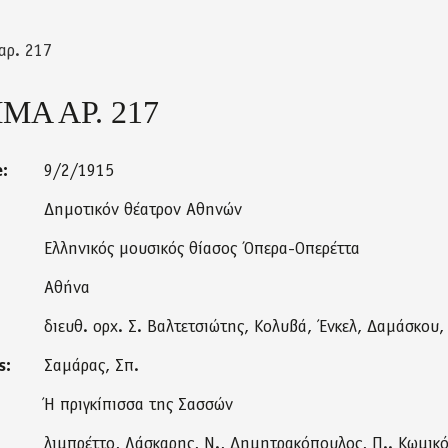
αρ. 217
Α ΑΡ. 217
e:
9/2/1915
Δημοτικόν θέατρον Αθηνών
Ελληνικός μουσικός θίασος Όπερα-Οπερέττα
Αθήνα
διευθ. ορχ. Σ. Βαλτετσιώτης, Κολυβά, Ένκελ, Δαμάσκου
s:
Σαμάρας, Σπ.
Ή πριγκίπισσα της Σασσών
λιμπρέττο, Λάσκαρης, Ν., Δημητρακόπουλος, Π.. Κωμικόν