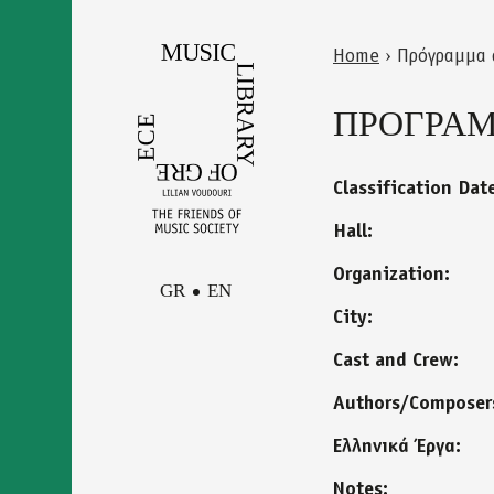
Skip
to
Home
›
Πρόγραμμα 
main
Back
You
content
to
ΠΡΟΓΡΑΜΜ
are
top
here
Classification Dat
Hall:
Organization:
GR
EN
City:
Cast and Crew:
Facebook
Contact
Instagram
Authors/Composer
Newsletter
Youtube
Ελληνικά Έργα:
terms of use
Δήλωση
Notes: