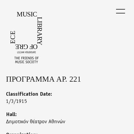
Skip
to
main
content
ΠΡΟΓΡΑΜΜΑ ΑΡ. 221
Back
to
top
Classification Date:
1/3/1915
Hall:
Δημοτικόν θέατρον Αθηνών