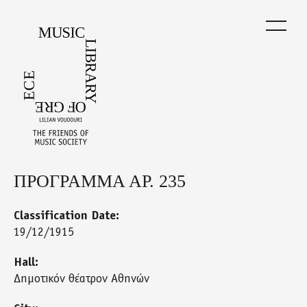
Skip
to
main
content
ΠΡΟΓΡΑΜΜΑ ΑΡ. 235
Back
to
top
Classification Date:
19/12/1915
Hall:
Δημοτικόν θέατρον Αθηνών