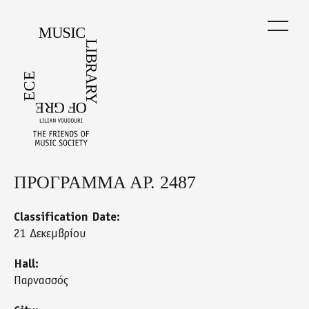
Skip
to
main
content
ΠΡΟΓΡΑΜΜΑ ΑΡ. 2487
Back
to
top
Classification Date:
21 Δεκεμβρίου
Hall:
Παρνασσός