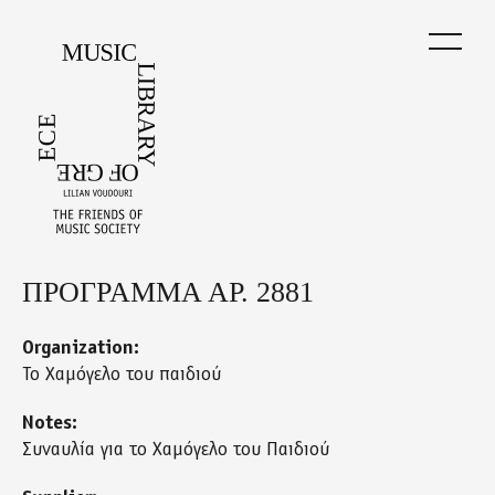
Skip
to
main
content
ΠΡΟΓΡΑΜΜΑ ΑΡ. 2881
Back
to
top
Organization:
Το Χαμόγελο του παιδιού
Notes:
Συναυλία για το Χαμόγελο του Παιδιού