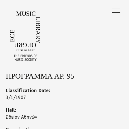
Skip
to
main
content
ΠΡΟΓΡΑΜΜΑ ΑΡ. 95
Back
to
top
Classification Date:
3/1/1907
Hall:
Ωδείον Αθηνών