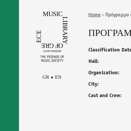
Skip
to
Home
›
Πρόγραμμα 
main
Back
You
content
to
ΠΡΟΓΡΑΜΜ
are
top
here
Classification Dat
Hall:
Organization:
GR
EN
City:
Cast and Crew:
Facebook
Contact
Instagram
Newsletter
Youtube
terms of use
Δήλωση