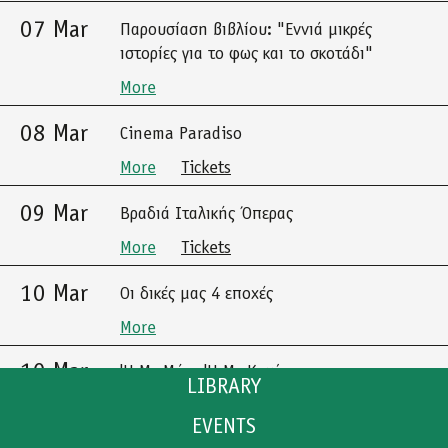
07 Mar
Παρουσίαση βιβλίου: "Εννιά μικρές
ιστορίες για το φως και το σκοτάδι"
More
08 Mar
Cinema Paradiso
More
Tickets
09 Mar
Βραδιά Ιταλικής Όπερας
More
Tickets
10 Mar
Οι δικές μας 4 εποχές
More
10 Mar
'Η Με Μένα 'Η Με Καμία
LIBRARY
More
Tickets
EVENTS
CATALOGUE