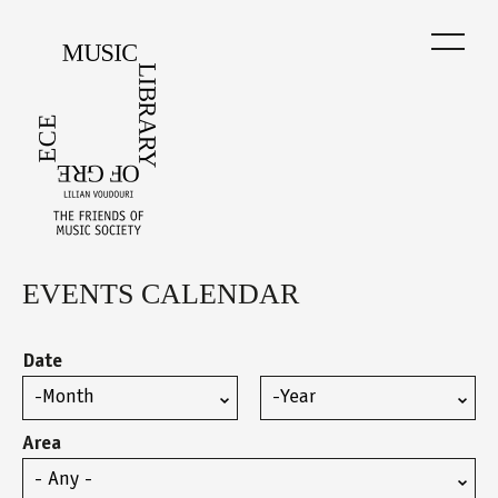
Skip
to
main
content
EVENTS CALENDAR
Back
to
top
Date
Month
Year
Area