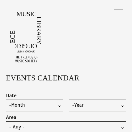
Skip
to
main
content
EVENTS CALENDAR
Back
to
top
Date
Month
Year
Area