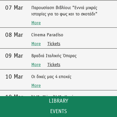
07 Mar
Παρουσίαση βιβλίου: "Εννιά μικρές
ιστορίες για το φως και το σκοτάδι"
More
08 Mar
Cinema Paradiso
More
Tickets
09 Mar
Βραδιά Ιταλικής Όπερας
More
Tickets
10 Mar
Οι δικές μας 4 εποχές
More
10 Mar
'Η Με Μένα 'Η Με Καμία
LIBRARY
More
Tickets
EVENTS
CATALOGUE