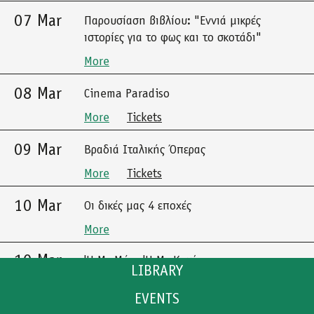
07 Mar
Παρουσίαση βιβλίου: "Εννιά μικρές
ιστορίες για το φως και το σκοτάδι"
More
08 Mar
Cinema Paradiso
More
Tickets
09 Mar
Βραδιά Ιταλικής Όπερας
More
Tickets
10 Mar
Οι δικές μας 4 εποχές
More
10 Mar
'Η Με Μένα 'Η Με Καμία
LIBRARY
More
Tickets
EVENTS
CATALOGUE