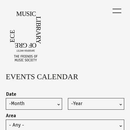
Skip
to
main
content
EVENTS CALENDAR
Back
to
top
Date
Month
Year
Area