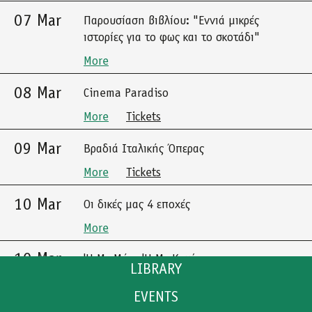
07 Mar
Παρουσίαση βιβλίου: "Εννιά μικρές
ιστορίες για το φως και το σκοτάδι"
More
08 Mar
Cinema Paradiso
More
Tickets
09 Mar
Βραδιά Ιταλικής Όπερας
More
Tickets
10 Mar
Οι δικές μας 4 εποχές
More
10 Mar
'Η Με Μένα 'Η Με Καμία
LIBRARY
More
Tickets
EVENTS
CATALOGUE