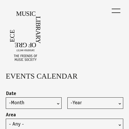
Skip
to
main
content
EVENTS CALENDAR
Back
to
top
Date
Month
Year
Area