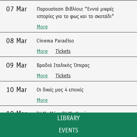
07 Mar
Παρουσίαση βιβλίου: "Εννιά μικρές
ιστορίες για το φως και το σκοτάδι"
More
08 Mar
Cinema Paradiso
More
Tickets
09 Mar
Βραδιά Ιταλικής Όπερας
More
Tickets
10 Mar
Οι δικές μας 4 εποχές
More
10 Mar
'Η Με Μένα 'Η Με Καμία
LIBRARY
More
Tickets
EVENTS
CATALOGUE