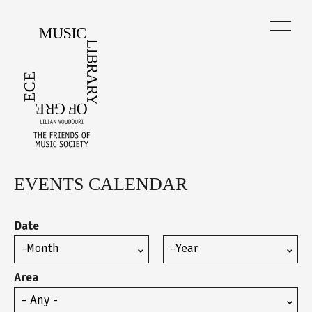
Skip
to
main
content
EVENTS CALENDAR
Back
to
top
Date
Month
Year
Area