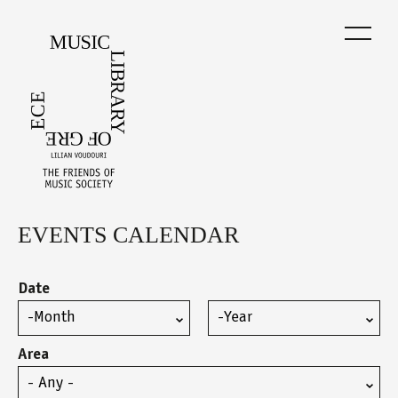
Skip
to
main
content
EVENTS CALENDAR
Back
to
top
Date
Month
Year
Area