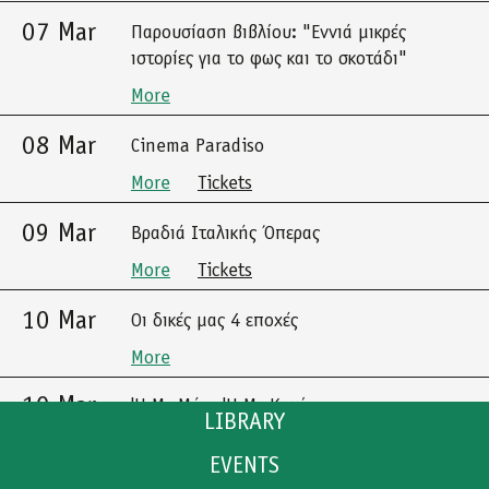
07 Mar
Παρουσίαση βιβλίου: "Εννιά μικρές
ιστορίες για το φως και το σκοτάδι"
More
08 Mar
Cinema Paradiso
More
Tickets
09 Mar
Βραδιά Ιταλικής Όπερας
More
Tickets
10 Mar
Οι δικές μας 4 εποχές
More
10 Mar
'Η Με Μένα 'Η Με Καμία
LIBRARY
More
Tickets
EVENTS
CATALOGUE