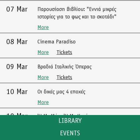
07 Mar
Παρουσίαση βιβλίου: "Εννιά μικρές
ιστορίες για το φως και το σκοτάδι"
More
08 Mar
Cinema Paradiso
More
Tickets
09 Mar
Βραδιά Ιταλικής Όπερας
More
Tickets
10 Mar
Οι δικές μας 4 εποχές
More
10 Mar
'Η Με Μένα 'Η Με Καμία
LIBRARY
More
Tickets
EVENTS
CATALOGUE