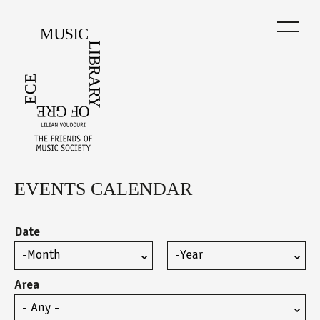
Skip
to
main
content
EVENTS CALENDAR
Back
to
top
Date
Month
Year
Area