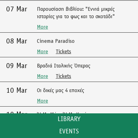
07 Mar
Παρουσίαση βιβλίου: "Εννιά μικρές
ιστορίες για το φως και το σκοτάδι"
More
08 Mar
Cinema Paradiso
More
Tickets
09 Mar
Βραδιά Ιταλικής Όπερας
More
Tickets
10 Mar
Οι δικές μας 4 εποχές
More
10 Mar
'Η Με Μένα 'Η Με Καμία
LIBRARY
More
Tickets
EVENTS
CATALOGUE