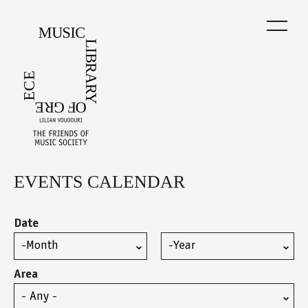
Skip
to
main
content
EVENTS CALENDAR
Back
to
top
Date
Month
Year
Area