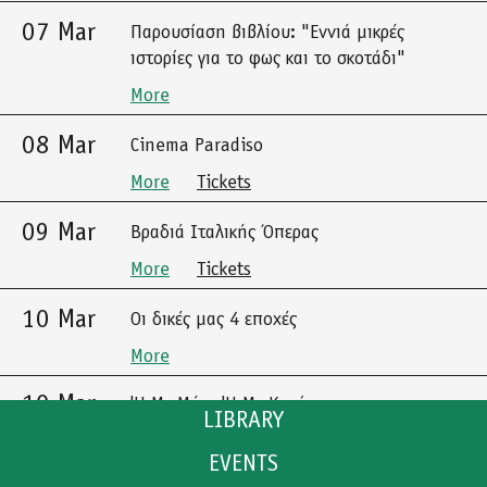
07 Mar
Παρουσίαση βιβλίου: "Εννιά μικρές
ιστορίες για το φως και το σκοτάδι"
More
08 Mar
Cinema Paradiso
More
Tickets
09 Mar
Βραδιά Ιταλικής Όπερας
More
Tickets
10 Mar
Οι δικές μας 4 εποχές
More
10 Mar
'Η Με Μένα 'Η Με Καμία
LIBRARY
More
Tickets
EVENTS
CATALOGUE