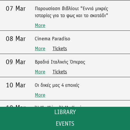
07 Mar
Παρουσίαση βιβλίου: "Εννιά μικρές
ιστορίες για το φως και το σκοτάδι"
More
08 Mar
Cinema Paradiso
More
Tickets
09 Mar
Βραδιά Ιταλικής Όπερας
More
Tickets
10 Mar
Οι δικές μας 4 εποχές
More
10 Mar
'Η Με Μένα 'Η Με Καμία
LIBRARY
More
Tickets
EVENTS
CATALOGUE