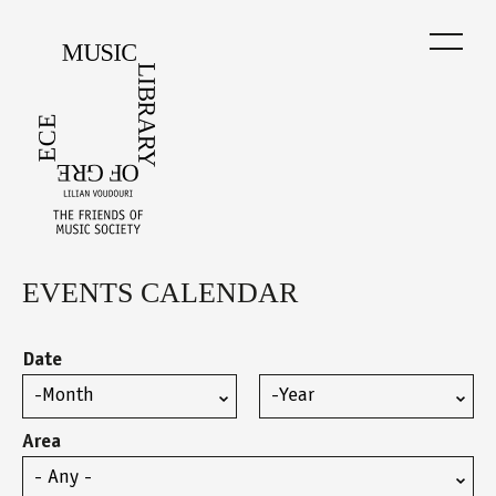
Skip
to
main
content
EVENTS CALENDAR
Back
to
top
Date
Month
Year
Area