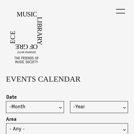
Skip
to
main
content
EVENTS CALENDAR
Back
to
top
Date
Month
Year
Area