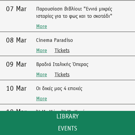
07 Mar
Παρουσίαση βιβλίου: "Εννιά μικρές
ιστορίες για το φως και το σκοτάδι"
More
08 Mar
Cinema Paradiso
More
Tickets
09 Mar
Βραδιά Ιταλικής Όπερας
More
Tickets
10 Mar
Οι δικές μας 4 εποχές
More
10 Mar
'Η Με Μένα 'Η Με Καμία
LIBRARY
More
Tickets
EVENTS
CATALOGUE