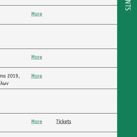
EVENTS
More
More
μπα 2019,
More
όλων
More
Tickets