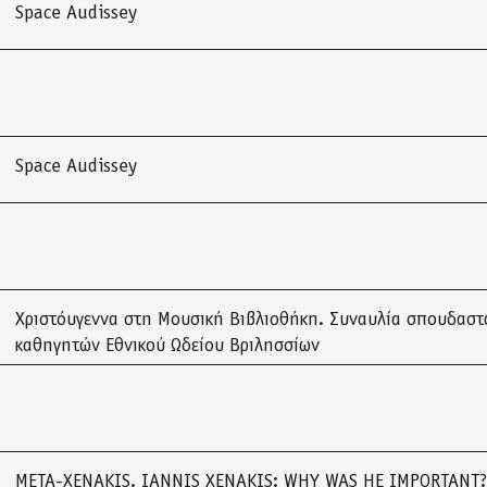
Space Audissey
Space Audissey
Χριστόυγεννα στη Μουσική Βιβλιοθήκη. Συναυλία σπουδαστ
καθηγητών Εθνικού Ωδείου Βριλησσίων
META-XENAKIS. IANNIS XENAKIS: WHY WAS HE IMPORTANT?