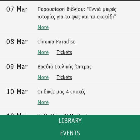
07 Mar
Παρουσίαση βιβλίου: "Εννιά μικρές
ιστορίες για το φως και το σκοτάδι"
More
08 Mar
Cinema Paradiso
More
Tickets
09 Mar
Βραδιά Ιταλικής Όπερας
More
Tickets
10 Mar
Οι δικές μας 4 εποχές
More
10 Mar
'Η Με Μένα 'Η Με Καμία
LIBRARY
More
Tickets
EVENTS
CATALOGUE