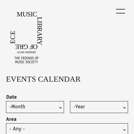
Skip
to
main
content
EVENTS CALENDAR
Back
to
top
Date
Month
Year
Area