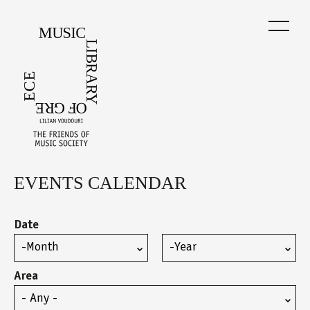
Skip
to
main
content
EVENTS CALENDAR
Back
to
top
Date
Month
Year
Area