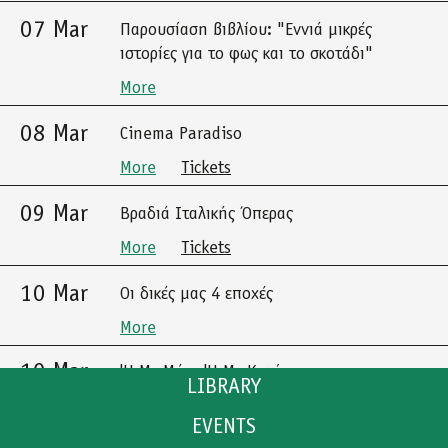
07 Mar
Παρουσίαση βιβλίου: "Εννιά μικρές
ιστορίες για το φως και το σκοτάδι"
More
08 Mar
Cinema Paradiso
More
Tickets
09 Mar
Βραδιά Ιταλικής Όπερας
More
Tickets
10 Mar
Οι δικές μας 4 εποχές
More
10 Mar
'Η Με Μένα 'Η Με Καμία
LIBRARY
More
Tickets
EVENTS
CATALOGUE