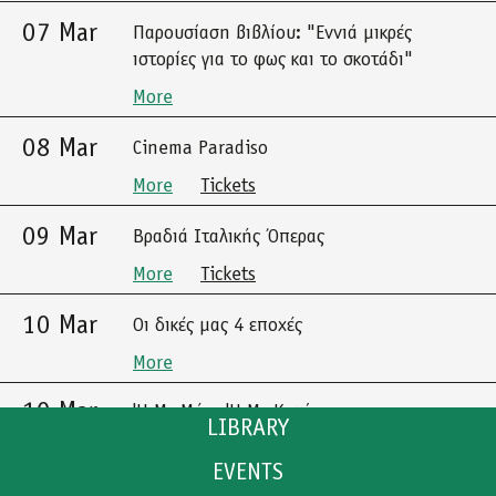
07 Mar
Παρουσίαση βιβλίου: "Εννιά μικρές
ιστορίες για το φως και το σκοτάδι"
More
08 Mar
Cinema Paradiso
More
Tickets
09 Mar
Βραδιά Ιταλικής Όπερας
More
Tickets
10 Mar
Οι δικές μας 4 εποχές
More
10 Mar
'Η Με Μένα 'Η Με Καμία
LIBRARY
More
Tickets
EVENTS
CATALOGUE