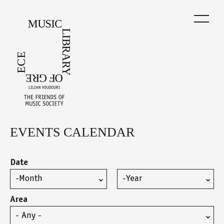
Skip
to
main
content
EVENTS CALENDAR
Back
to
top
Date
Month
Year
Area