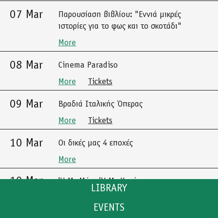
07 Mar
Παρουσίαση βιβλίου: "Εννιά μικρές
ιστορίες για το φως και το σκοτάδι"
More
08 Mar
Cinema Paradiso
More
Tickets
09 Mar
Βραδιά Ιταλικής Όπερας
More
Tickets
10 Mar
Οι δικές μας 4 εποχές
More
10 Mar
'Η Με Μένα 'Η Με Καμία
LIBRARY
More
Tickets
EVENTS
CATALOGUE