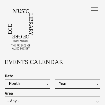
Skip
to
main
content
EVENTS CALENDAR
Back
to
top
Date
Month
Year
Area