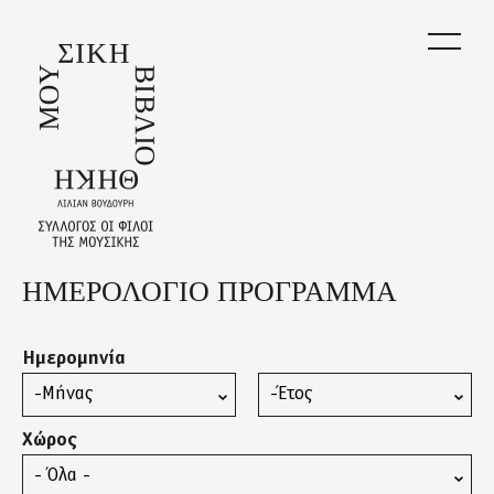
Skip
to
main
content
ΗΜΕΡΟΛΟΓΙΟ ΠΡΟΓΡΑΜΜΑ
Back
to
top
Ημερομηνία
Μήνας
Έτος
Χώρος