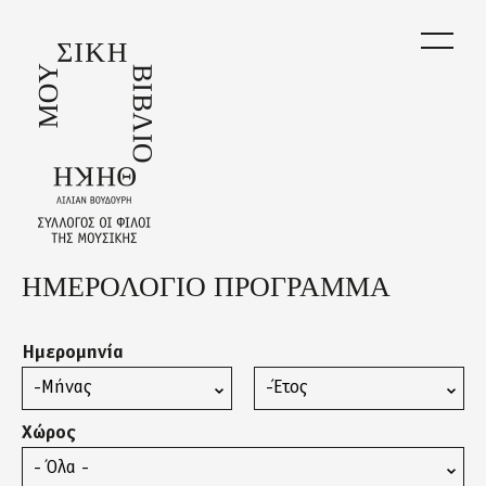
Skip
to
main
content
ΗΜΕΡΟΛΟΓΙΟ ΠΡΟΓΡΑΜΜΑ
Back
to
top
Ημερομηνία
Μήνας
Έτος
Χώρος