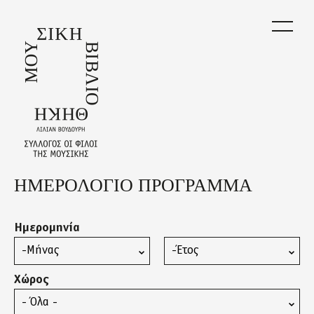
Skip
to
main
content
ΗΜΕΡΟΛΟΓΙΟ ΠΡΟΓΡΑΜΜΑ
Back
to
top
Ημερομηνία
Μήνας
Έτος
Χώρος