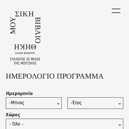
Skip
to
main
content
ΗΜΕΡΟΛΟΓΙΟ ΠΡΟΓΡΑΜΜΑ
Back
to
top
Ημερομηνία
Μήνας
Έτος
Χώρος